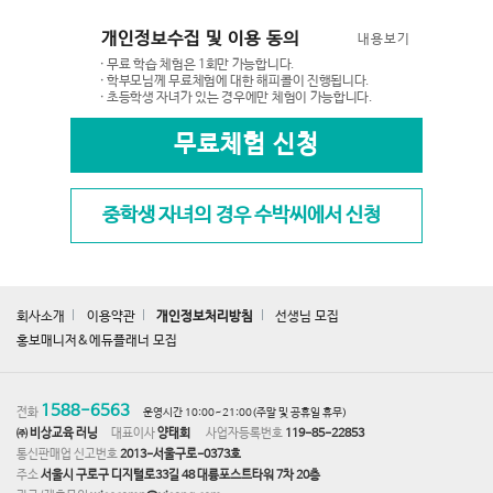
개인정보수집 및 이용 동의
내용보기
· 무료 학습 체험은 1회만 가능합니다.
· 학부모님께 무료체험에 대한 해피콜이 진행됩니다.
· 초등학생 자녀가 있는 경우에만 체험이 가능합니다.
무료체험 신청
중학생 자녀의 경우 수박씨에서 신청
회사소개
이용약관
개인정보처리방침
선생님 모집
홍보매니저&에듀플래너 모집
1588-6563
전화
운영시간 10:00~21:00(주말 및 공휴일 휴무)
㈜ 비상교육 러닝
대표이사
양태회
사업자등록번호
119-85-22853
통신판매업 신고번호
2013-서울구로-0373호
주소
서울시 구로구 디지털로33길 48 대륭포스트타워 7차 20층