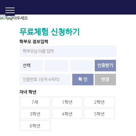
무료체험 신청하기
학부모 정보입력
선택
인증받기
확 인
변경
자녀 학년
7세
1학년
2학년
3학년
4학년
5학년
6학년