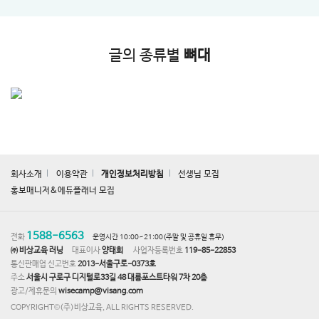
글의 종류별
뼈대
회사소개
이용약관
개인정보처리방침
선생님 모집
홍보매니저&에듀플래너 모집
1588-6563
전화
운영시간 10:00~21:00(주말 및 공휴일 휴무)
㈜ 비상교육 러닝
대표이사
양태회
사업자등록번호
119-85-22853
통신판매업 신고번호
2013-서울구로-0373호
주소
서울시 구로구 디지털로33길 48 대륭포스트타워 7차 20층
광고/제휴문의
wisecamp@visang.com
COPYRIGHT©(주)비상교육, ALL RIGHTS RESERVED.