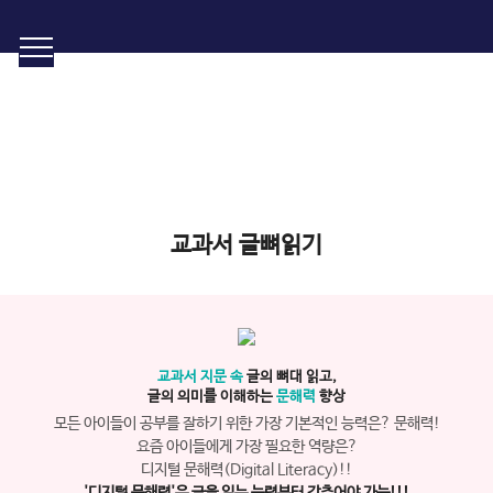
비주얼씽킹 학습
결과가 보이는 와이즈캠프 비주얼씽킹 학습
교과서 글뼈읽기
교과서 지문 속
글의 뼈대 읽고,
글의 의미를 이해하는
문해력
향상
모든 아이들이 공부를 잘하기 위한 가장 기본적인 능력은? 문해력!
요즘 아이들에게 가장 필요한 역량은?
디지털 문해력(Digital Literacy)!!