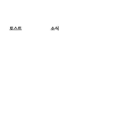
로그인
회원가입
고객센터
나의정보
선생님 모집
토스트
소식