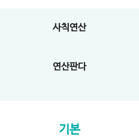
사칙연산
연산판다
기본