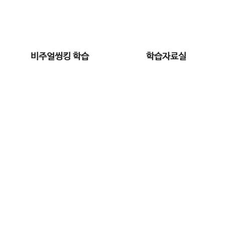
비주얼씽킹 학습
학습자료실
학습프로그램
체계적인 학습관리. 와이즈캠프만의 맞춤형 학습
Home
학습프로그램
프리미엄 학습