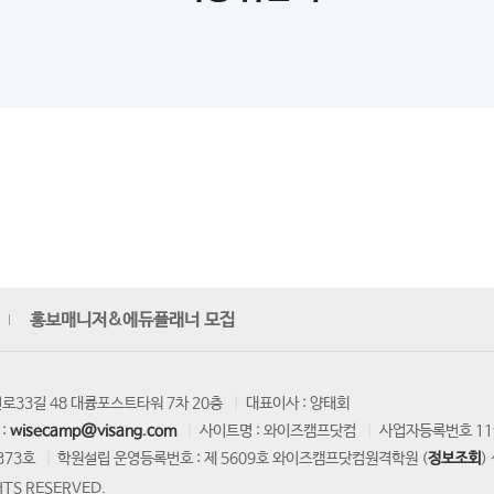
홍보매니저&에듀플래너 모집
로33길 48 대륭포스트타워 7차 20층
대표이사 : 양태회
:
wisecamp@visang.com
사이트명 : 와이즈캠프닷컴
사업자등록번호 119
373호
학원설립 운영등록번호 : 제 5609호 와이즈캠프닷컴원격학원 (
정보조회
)
TS RESERVED.