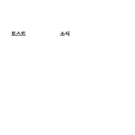
로그인
회원가입
고객센터
나의정보
선생님 모집
토스트
소식