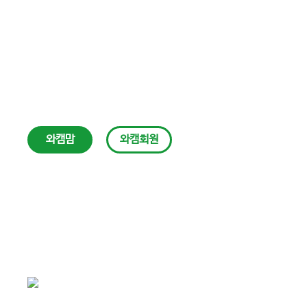
와캠맘
와캠회원