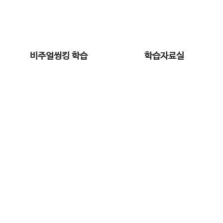
비주얼씽킹 학습
학습자료실
토스트
부모가 원하는 모든 것을 제공하는 학부모를 위한 커뮤
Home
토스트
왘튜브