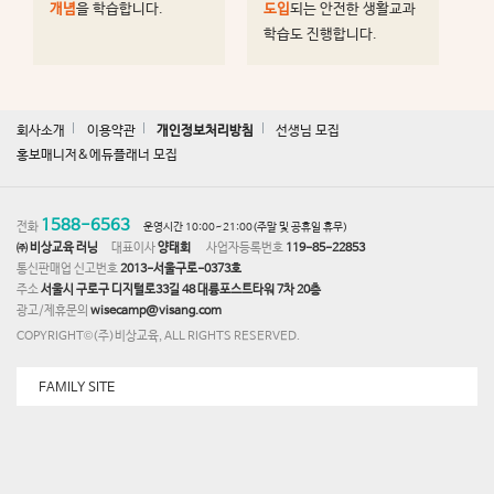
개념
을 학습합니다.
도입
되는 안전한 생활교과
학습도 진행합니다.
회사소개
이용약관
개인정보처리방침
선생님 모집
홍보매니저&에듀플래너 모집
1588-6563
전화
운영시간 10:00~21:00(주말 및 공휴일 휴무)
㈜ 비상교육 러닝
대표이사
양태회
사업자등록번호
119-85-22853
통신판매업 신고번호
2013-서울구로-0373호
주소
서울시 구로구 디지털로33길 48 대륭포스트타워 7차 20층
광고/제휴문의
wisecamp@visang.com
COPYRIGHT©(주)비상교육, ALL RIGHTS RESERVED.
FAMILY SITE