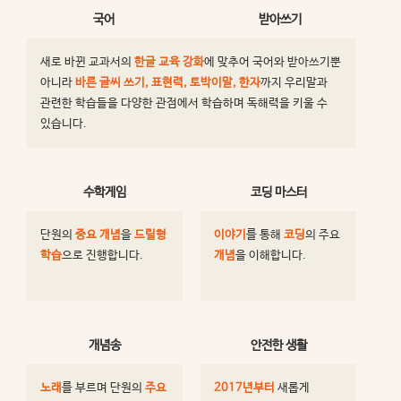
국어
받아쓰기
새로 바뀐 교과서의
한글 교육 강화
에 맞추어 국어와 받아쓰기뿐
아니라
바른 글씨 쓰기, 표현력, 토박이말, 한자
까지 우리말과
관련한 학습들을 다양한 관점에서 학습하며 독해력을 키울 수
있습니다.
수학게임
코딩 마스터
단원의
중요 개념
을
드릴형
이야기
를 통해
코딩
의 주요
학습
으로 진행합니다.
개념
을 이해합니다.
개념송
안전한 생활
노래
를 부르며 단원의
주요
2017년부터
새롭게