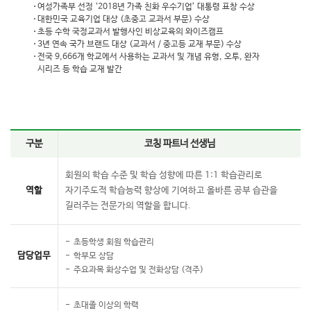
여성가족부 선정 ‘2018년 가족 친화 우수기업’ 대통령 표창 수상
대한민국 교육기업 대상 (초중고 교과서 부문) 수상
초등 수학 국정교과서 발행사인 비상교육의 와이즈캠프
3년 연속 국가 브랜드 대상 (교과서 / 중고등 교재 부문) 수상
전국 9,666개 학교에서 사용하는 교과서 및 개념 유형, 오투, 완자
시리즈 등 학습 교재 발간
구분
코칭 파트너 선생님
회원의 학습 수준 및 학습 성향에 따른 1:1 학습관리로
역할
자기주도적 학습능력 향상에 기여하고 올바른 공부 습관을
길러주는 전문가의 역할을 합니다.
초등학생 회원 학습관리
담당업무
학부모 상담
주요과목 화상수업 및 전화상담 (격주)
초대졸 이상의 학력