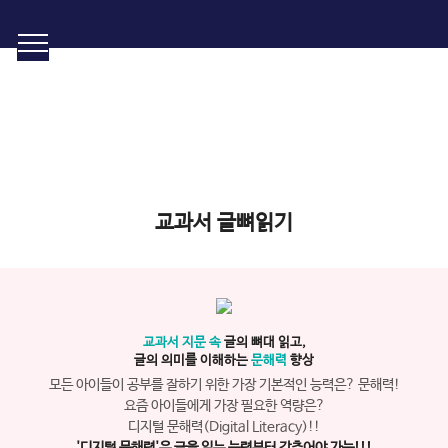
비주얼씽킹 학습
결과가 보이는 와이즈캠프 비주얼씽킹 학습
교과서 글뼈읽기
교과서 지문 속
글의 뼈대 읽고,
글의 의미를 이해하는
문해력
향상
모든 아이들이 공부를 잘하기 위한 가장 기본적인 능력은? 문해력!
요즘 아이들에게 가장 필요한 역량은?
디지털 문해력(Digital Literacy)!!