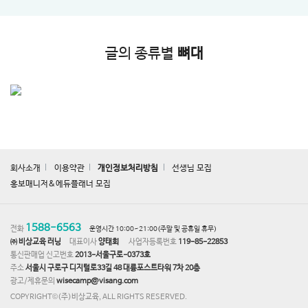
글의 종류별
뼈대
회사소개
이용약관
개인정보처리방침
선생님 모집
홍보매니저&에듀플래너 모집
1588-6563
전화
운영시간 10:00~21:00(주말 및 공휴일 휴무)
㈜ 비상교육 러닝
대표이사
양태회
사업자등록번호
119-85-22853
통신판매업 신고번호
2013-서울구로-0373호
주소
서울시 구로구 디지털로33길 48 대륭포스트타워 7차 20층
광고/제휴문의
wisecamp@visang.com
COPYRIGHT©(주)비상교육, ALL RIGHTS RESERVED.