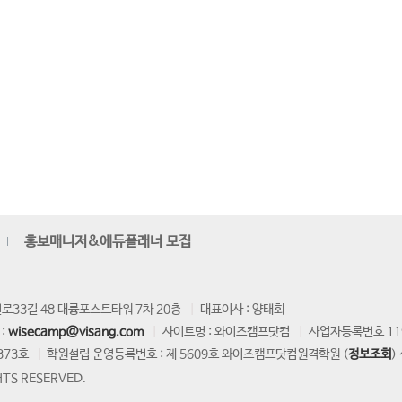
홍보매니저&에듀플래너 모집
로33길 48 대륭포스트타워 7차 20층
대표이사 : 양태회
:
wisecamp@visang.com
사이트명 : 와이즈캠프닷컴
사업자등록번호 119
373호
학원설립 운영등록번호 : 제 5609호 와이즈캠프닷컴원격학원 (
정보조회
)
TS RESERVED.