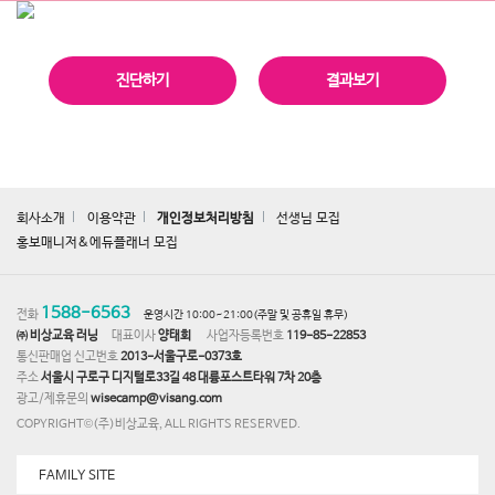
진단하기
결과보기
회사소개
이용약관
개인정보처리방침
선생님 모집
홍보매니저&에듀플래너 모집
1588-6563
전화
운영시간 10:00~21:00(주말 및 공휴일 휴무)
㈜ 비상교육 러닝
대표이사
양태회
사업자등록번호
119-85-22853
통신판매업 신고번호
2013-서울구로-0373호
주소
서울시 구로구 디지털로33길 48 대륭포스트타워 7차 20층
광고/제휴문의
wisecamp@visang.com
COPYRIGHT©(주)비상교육, ALL RIGHTS RESERVED.
FAMILY SITE